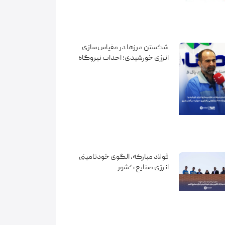
شکستن مرزها در مقیاس‌سازی
انرژی خورشیدی؛ احداث نیروگاه
۶۰۰ مگاواتی با فناوری «ترکر» در
آفتاب شرق
فولاد مبارکه، الگوی خودتامینی
انرژی صنایع کشور