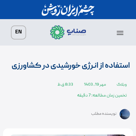
درباره ما
پروژه ها
صفحه اصلی
زنجیره سبز فولاد
EN
استفاده از انرژی خورشیدی در کشاورزی
وبلاگ
مهر 19, 1403
8:33 ق.ظ
تخمین زمان مطالعه: 7 دقیقه
نویسنده مطلب